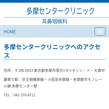
多摩センタークリニック
耳鼻咽喉科
HOME
Toggl
navig
多摩センタークリニックへのアクセ
ス
住所：〒206-0033 東京都多摩市落合1-9-3 セゾン・ド・大貫4F
最寄り駅：京王相模原線・小田急多摩線・多摩都市モノレー
ル線 多摩センター駅
TEL：042-376-8711