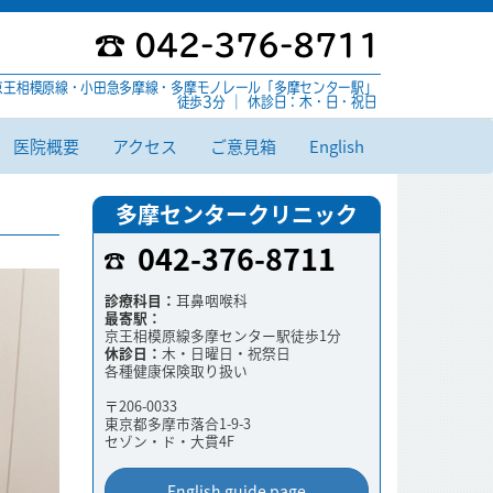
042-376-8711
京王相模原線・小田急多摩線・多摩モノレール「多摩センター駅」
徒歩3分 ｜ 休診日：木・日・祝日
医院概要
アクセス
ご意見箱
English
多摩センタークリニック
042-376-8711
診療科目：
耳鼻咽喉科
最寄駅：
京王相模原線多摩センター駅徒歩1分
休診日：
木・日曜日・祝祭日
各種健康保険取り扱い
〒206-0033
東京都多摩市落合1-9-3
セゾン・ド・大貫4F
English guide page